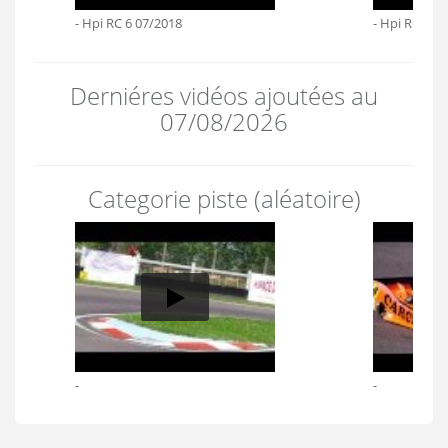
- Hpi RC 6 07/2018
- Hpi RC 5 0
Derniéres vidéos ajoutées au
07/08/2026
Categorie piste (aléatoire)
-
-