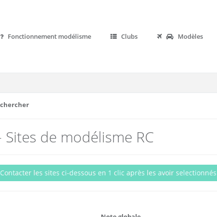
Fonctionnement modélisme
Clubs
Modèles
Rechercher
 - Sites de modélisme RC
Contacter les sites ci-dessous en 1 clic après les avoir selectionnés
Note globale