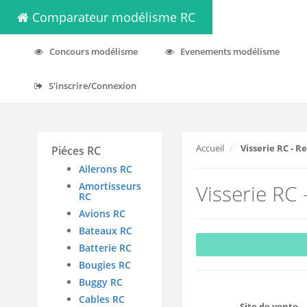
Comparateur modélisme RC
Concours modélisme
Evenements modélisme
S'inscrire/Connexion
Accueil
Visserie RC - 
Piéces RC
Ailerons RC
Amortisseurs
Visserie RC
RC
Avions RC
Bateaux RC
Batterie RC
Bougies RC
Buggy RC
Cables RC
Site de vente