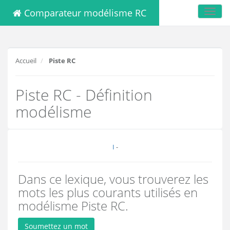
Comparateur modélisme RC
Toggl
navig
Accueil
Piste RC
Piste RC - Définition
modélisme
I
-
Dans ce lexique, vous trouverez les
mots les plus courants utilisés en
modélisme Piste RC.
Soumettez un mot