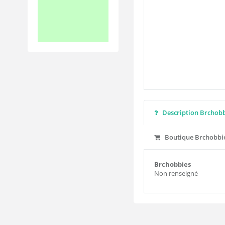
Description Brchobb
Boutique Brchobbi
Brchobbies
Non renseigné