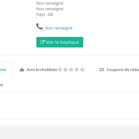
Non renseigné
Non renseigné
Pays : GB
:
Non renseigné
Voir la boutique
ies
Avis brchobbies
Coupons de rédu
es